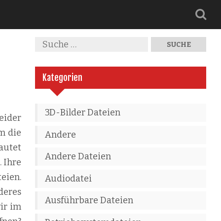
Kategorien
3D-Bilder Dateien
eider
m die
Andere
autet
Andere Dateien
. Ihre
eien.
Audiodatei
deres
Ausführbare Dateien
wir im