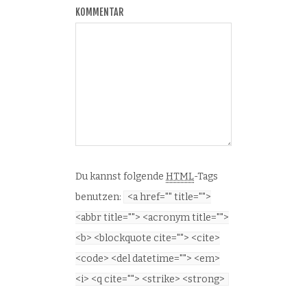
KOMMENTAR
Du kannst folgende
HTML
-Tags
benutzen:
<a href="" title="">
<abbr title=""> <acronym title="">
<b> <blockquote cite=""> <cite>
<code> <del datetime=""> <em>
<i> <q cite=""> <strike> <strong>