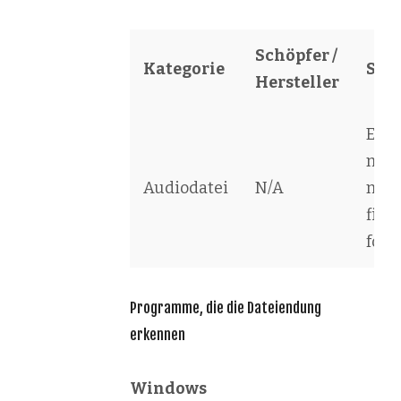
Schöpfer /
Kategorie
Sof
Hersteller
Enc
musi
Audiodatei
N/A
nota
file
form
Programme, die die Dateiendung
erkennen
Windows