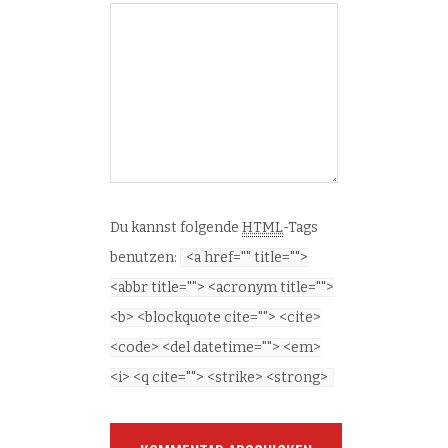
Du kannst folgende
HTML
-Tags
benutzen:
<a href="" title="">
<abbr title=""> <acronym title="">
<b> <blockquote cite=""> <cite>
<code> <del datetime=""> <em>
<i> <q cite=""> <strike> <strong>