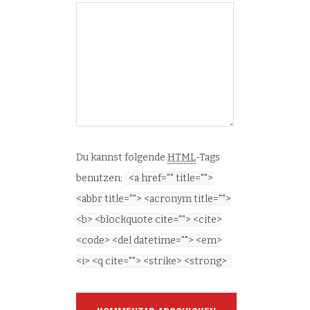
Du kannst folgende
HTML
-Tags
benutzen:
<a href="" title="">
<abbr title=""> <acronym title="">
<b> <blockquote cite=""> <cite>
<code> <del datetime=""> <em>
<i> <q cite=""> <strike> <strong>