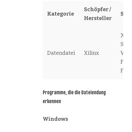
Schöpfer /
Kategorie
Sof
Hersteller
Xili
Seri
Datendatei
Xilinx
Vect
For
File
Programme, die die Dateiendung
erkennen
Windows