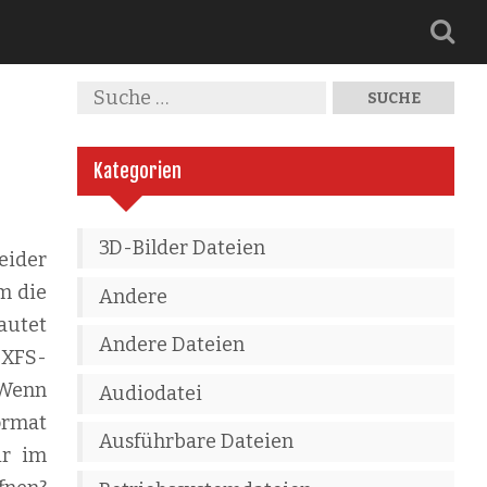
Kategorien
3D-Bilder Dateien
eider
m die
Andere
autet
Andere Dateien
e XFS-
 Wenn
Audiodatei
ormat
Ausführbare Dateien
ir im