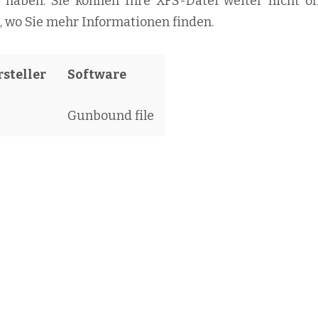
lt haben. Sie können Ihre XFS-Datei weiter nicht öf
, wo Sie mehr Informationen finden.
rsteller
Software
Gunbound file