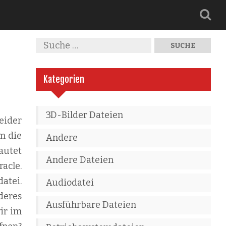
Kategorien
3D-Bilder Dateien
eider
m die
Andere
autet
Andere Dateien
racle.
atei.
Audiodatei
deres
Ausführbare Dateien
wir im