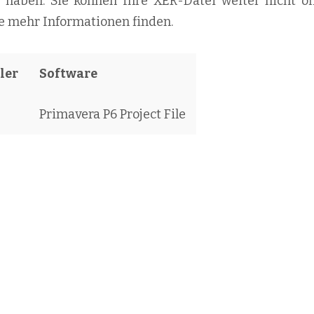
lt haben. Sie können Ihre XER-Datei weiter nicht öf
ie mehr Informationen finden.
ler
Software
Primavera P6 Project File