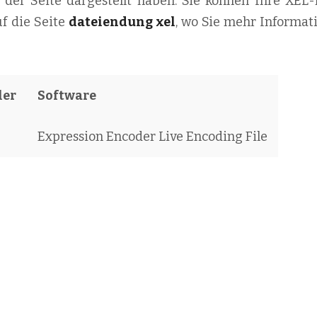
l der Seite dargestellt haben. Sie können Ihre XEL-
uf die Seite
dateiendung xel
, wo Sie mehr Informat
ler
Software
Expression Encoder Live Encoding File