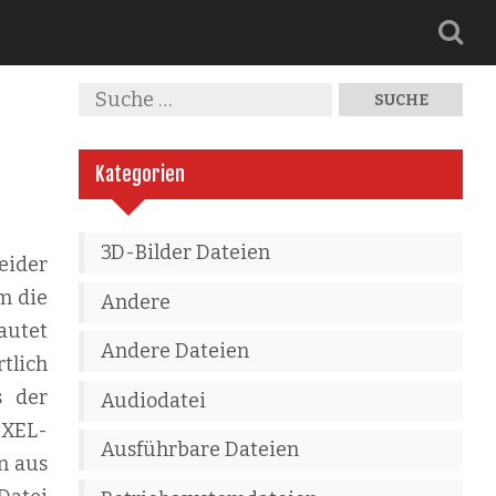
Kategorien
3D-Bilder Dateien
eider
m die
Andere
autet
Andere Dateien
tlich
s der
Audiodatei
 XEL-
Ausführbare Dateien
on aus