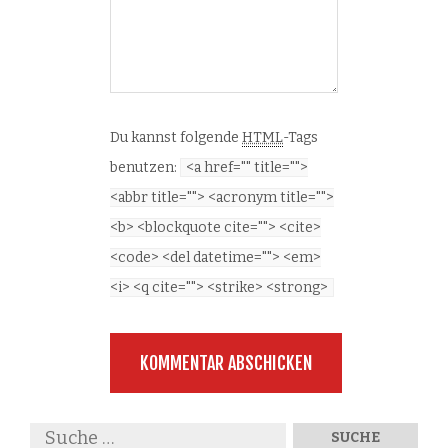
Du kannst folgende
HTML
-Tags
benutzen:
<a href="" title="">
<abbr title=""> <acronym title="">
<b> <blockquote cite=""> <cite>
<code> <del datetime=""> <em>
<i> <q cite=""> <strike> <strong>