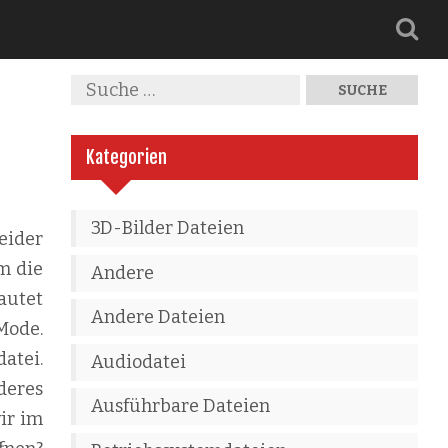
Kategorien
3D-Bilder Dateien
eider
m die
Andere
autet
Andere Dateien
Mode.
atei.
Audiodatei
deres
Ausführbare Dateien
wir im