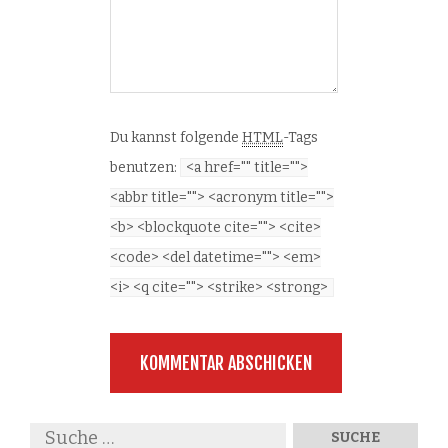
Du kannst folgende
HTML
-Tags
benutzen:
<a href="" title="">
<abbr title=""> <acronym title="">
<b> <blockquote cite=""> <cite>
<code> <del datetime=""> <em>
<i> <q cite=""> <strike> <strong>