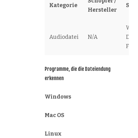
Schöpfer /
Kategorie
Sof
Hersteller
Wav
Audiodatei
N/A
Dru
File
Programme, die die Dateiendung
erkennen
Windows
Mac OS
Linux