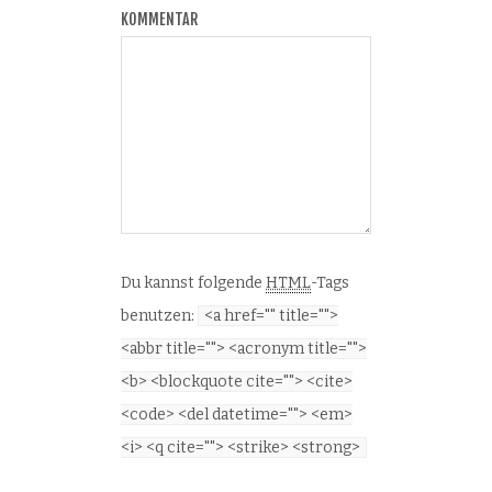
KOMMENTAR
Du kannst folgende
HTML
-Tags
benutzen:
<a href="" title="">
<abbr title=""> <acronym title="">
<b> <blockquote cite=""> <cite>
<code> <del datetime=""> <em>
<i> <q cite=""> <strike> <strong>