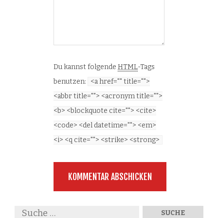
Du kannst folgende
HTML
-Tags
benutzen:
<a href="" title="">
<abbr title=""> <acronym title="">
<b> <blockquote cite=""> <cite>
<code> <del datetime=""> <em>
<i> <q cite=""> <strike> <strong>