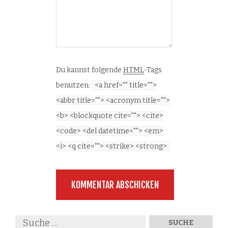
Du kannst folgende
HTML
-Tags
benutzen:
<a href="" title="">
<abbr title=""> <acronym title="">
<b> <blockquote cite=""> <cite>
<code> <del datetime=""> <em>
<i> <q cite=""> <strike> <strong>