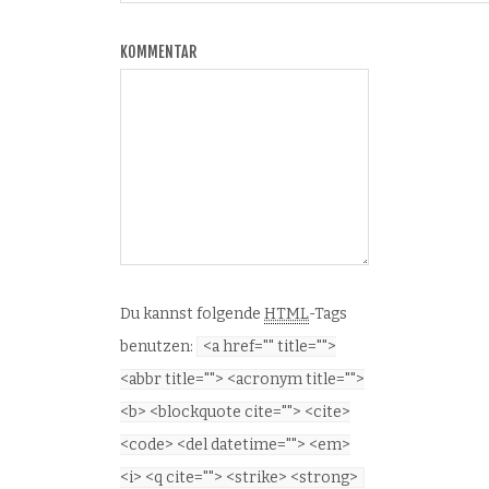
KOMMENTAR
Du kannst folgende
HTML
-Tags
benutzen:
<a href="" title="">
<abbr title=""> <acronym title="">
<b> <blockquote cite=""> <cite>
<code> <del datetime=""> <em>
<i> <q cite=""> <strike> <strong>