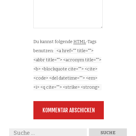
Du kannst folgende
HTML
-Tags
benutzen:
<a href="" title="">
<abbr title=""> <acronym title="">
<b> <blockquote cite=""> <cite>
<code> <del datetime=""> <em>
<i> <q cite=""> <strike> <strong>