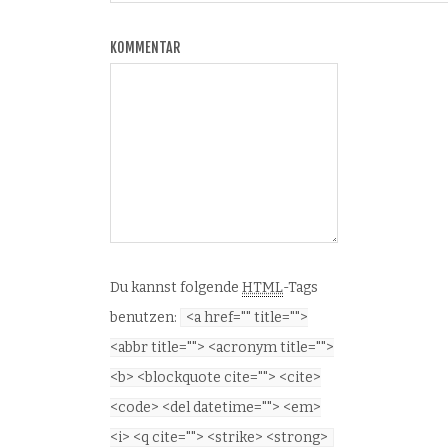
KOMMENTAR
Du kannst folgende
HTML
-Tags
benutzen:
<a href="" title="">
<abbr title=""> <acronym title="">
<b> <blockquote cite=""> <cite>
<code> <del datetime=""> <em>
<i> <q cite=""> <strike> <strong>