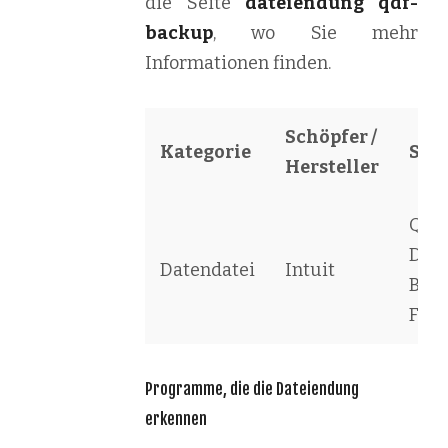
die Seite
dateiendung qdf-
backup
, wo Sie mehr
Informationen finden.
Schöpfer /
Kategorie
Sof
Hersteller
Qui
Dat
Datendatei
Intuit
Bac
File
Programme, die die Dateiendung
erkennen