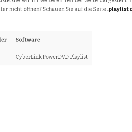
iste, die wir im weiteren Teil der Seite dargestellt 
ter nicht öffnen? Schauen Sie auf die Seite
.playlist 
ler
Software
CyberLink PowerDVD Playlist