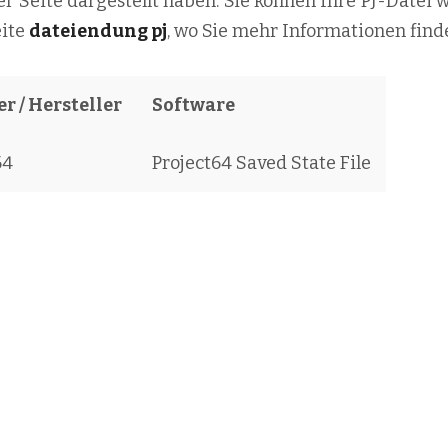
der Seite dargestellt haben. Sie können Ihre PJ-Datei 
eite
dateiendung pj
, wo Sie mehr Informationen find
r / Hersteller
Software
64
Project64 Saved State File