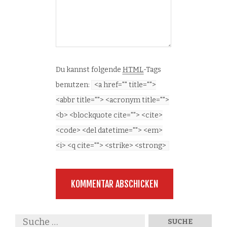
Du kannst folgende
HTML
-Tags
benutzen:
<a href="" title="">
<abbr title=""> <acronym title="">
<b> <blockquote cite=""> <cite>
<code> <del datetime=""> <em>
<i> <q cite=""> <strike> <strong>