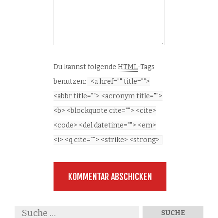
Du kannst folgende
HTML
-Tags
benutzen:
<a href="" title="">
<abbr title=""> <acronym title="">
<b> <blockquote cite=""> <cite>
<code> <del datetime=""> <em>
<i> <q cite=""> <strike> <strong>