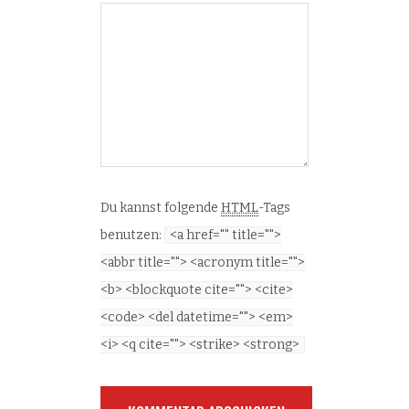
Du kannst folgende
HTML
-Tags
benutzen:
<a href="" title="">
<abbr title=""> <acronym title="">
<b> <blockquote cite=""> <cite>
<code> <del datetime=""> <em>
<i> <q cite=""> <strike> <strong>