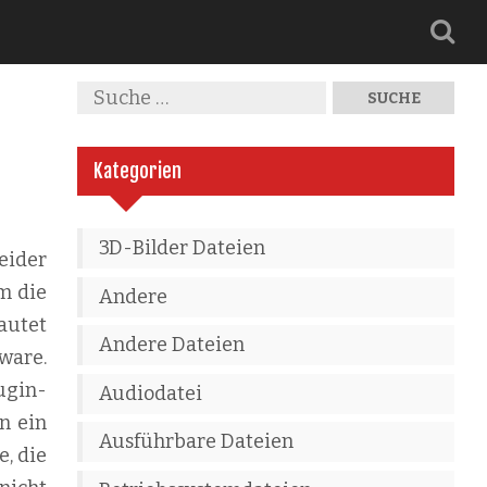
Kategorien
3D-Bilder Dateien
eider
m die
Andere
autet
Andere Dateien
tware.
ugin-
Audiodatei
n ein
Ausführbare Dateien
e, die