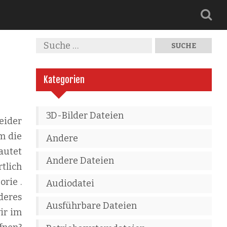
Kategorien
3D-Bilder Dateien
eider
m die
Andere
autet
Andere Dateien
tlich
orie .
Audiodatei
deres
Ausführbare Dateien
wir im