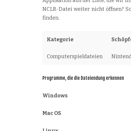
Applikation aus der Liste, die wir i
NCLR-Datei weiter nicht öffnen? S
finden.
Kategorie
Schöpfe
Computerspieldateien
Ninten
Programme, die die Dateiendung erkennen
Windows
Mac OS
Linux