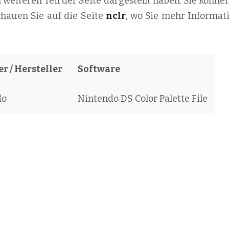
m weiteren Teil der Seite dargestellt haben. Sie könne
chauen Sie auf die Seite
nclr
, wo Sie mehr Informat
r / Hersteller
Software
do
Nintendo DS Color Palette File