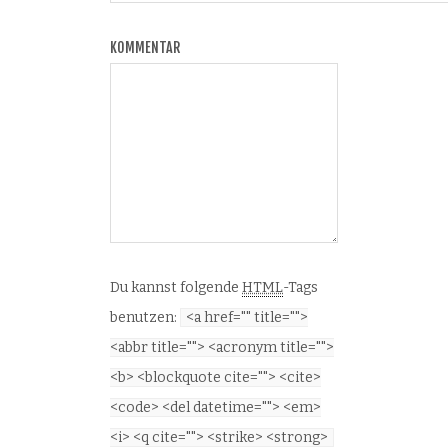
KOMMENTAR
Du kannst folgende
HTML
-Tags
benutzen:
<a href="" title="">
<abbr title=""> <acronym title="">
<b> <blockquote cite=""> <cite>
<code> <del datetime=""> <em>
<i> <q cite=""> <strike> <strong>