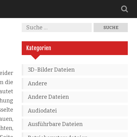
Kategorien
3D-Bilder Dateien
eider
m die
Andere
autet
Andere Dateien
ehung
selte
Audiodatei
auen,
Ausführbare Dateien
hten,