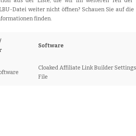
kation aus der Liste, die wir im weiteren Teil der 
 LBU-Datei weiter nicht öffnen? Schauen Sie auf die 
nformationen finden.
/
Software
r
Cloaked Affiliate Link Builder Settings
oftware
File