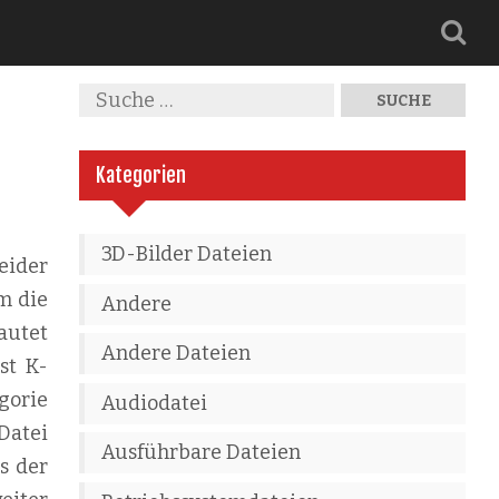
Kategorien
3D-Bilder Dateien
eider
m die
Andere
autet
Andere Dateien
st K-
gorie
Audiodatei
Datei
Ausführbare Dateien
s der