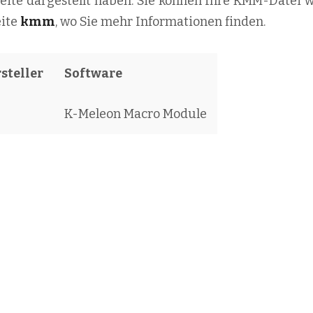
 Seite dargestellt haben. Sie können Ihre KMM-Datei 
eite
kmm
, wo Sie mehr Informationen finden.
steller
Software
K-Meleon Macro Module