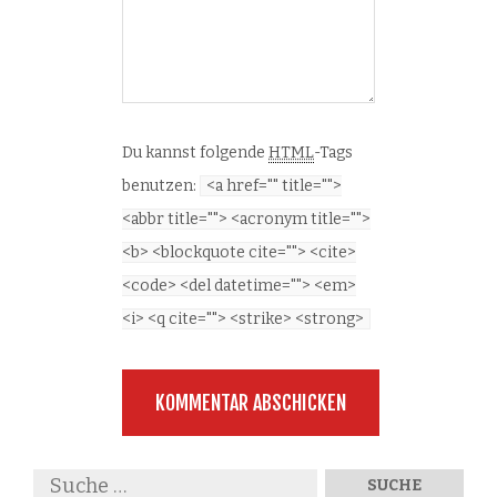
Du kannst folgende
HTML
-Tags
benutzen:
<a href="" title="">
<abbr title=""> <acronym title="">
<b> <blockquote cite=""> <cite>
<code> <del datetime=""> <em>
<i> <q cite=""> <strike> <strong>