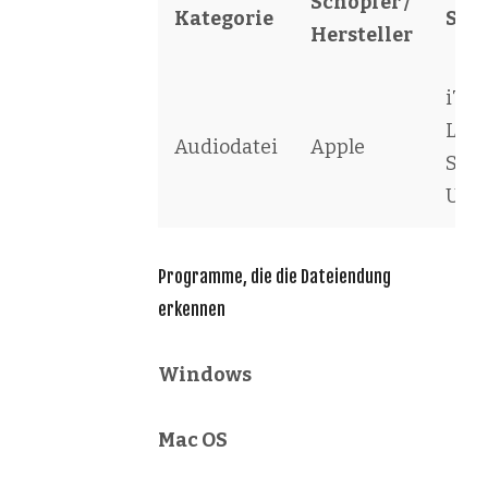
Schöpfer /
Kategorie
Sof
Hersteller
iTun
Live
Audiodatei
Apple
Str
URL
Programme, die die Dateiendung
erkennen
Windows
Mac OS