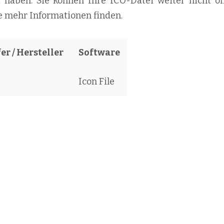
lt haben. Sie können Ihre ICO-Datei weiter nicht öf
ie mehr Informationen finden.
er / Hersteller
Software
Icon File