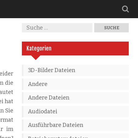
Kategorien
3D-Bilder Dateien
eider
m die
Andere
autet
Andere Dateien
ei hat
n Sie
Audiodatei
ormat
Ausführbare Dateien
ir im