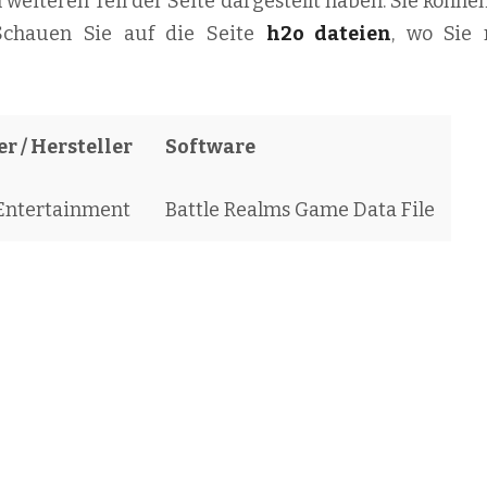
m weiteren Teil der Seite dargestellt haben. Sie könne
 Schauen Sie auf die Seite
h2o dateien
, wo Sie
r / Hersteller
Software
Entertainment
Battle Realms Game Data File