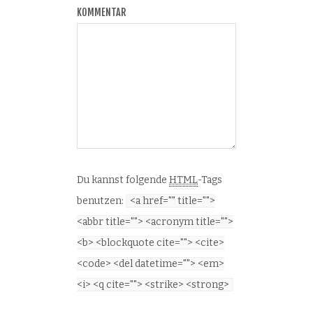
KOMMENTAR
Du kannst folgende
HTML
-Tags
benutzen:
<a href="" title="">
<abbr title=""> <acronym title="">
<b> <blockquote cite=""> <cite>
<code> <del datetime=""> <em>
<i> <q cite=""> <strike> <strong>