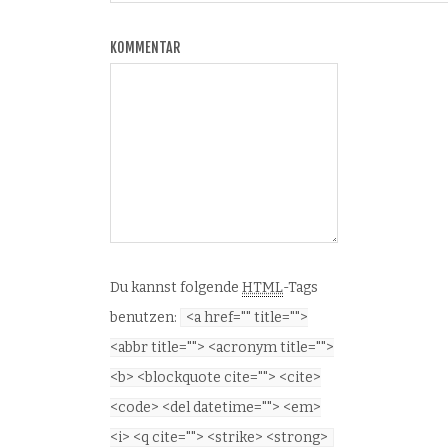
KOMMENTAR
Du kannst folgende
HTML
-Tags
benutzen:
<a href="" title="">
<abbr title=""> <acronym title="">
<b> <blockquote cite=""> <cite>
<code> <del datetime=""> <em>
<i> <q cite=""> <strike> <strong>