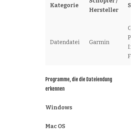
Schöpfer /
Kategorie
Sof
Hersteller
Gar
Poin
Datendatei
Garmin
Inte
File
Programme, die die Dateiendung
erkennen
Windows
Mac OS