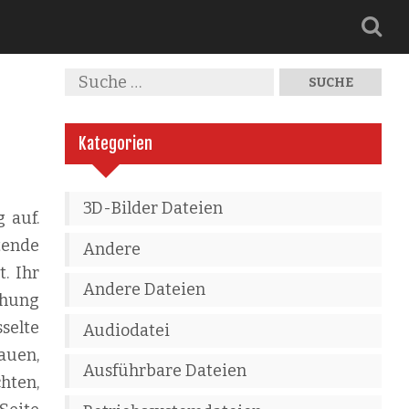
Kategorien
3D-Bilder Dateien
 auf.
tende
Andere
. Ihr
Andere Dateien
ehung
selte
Audiodatei
auen,
Ausführbare Dateien
hten,