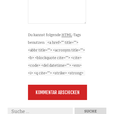
Du kannst folgende
HTML
-Tags
benutzen:
<a href="" title="">
<abbr title=""> <acronym title="">
<b> <blockquote cite=""> <cite>
<code> <del datetime=""> <em>
<i> <q cite=""> <strike> <strong>