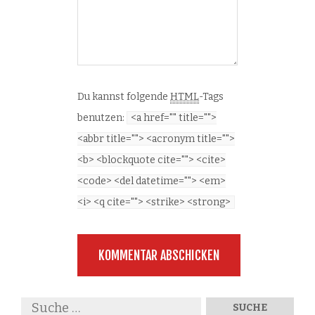
Du kannst folgende
HTML
-Tags
benutzen:
<a href="" title="">
<abbr title=""> <acronym title="">
<b> <blockquote cite=""> <cite>
<code> <del datetime=""> <em>
<i> <q cite=""> <strike> <strong>