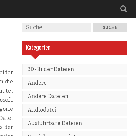
Kategorien
3D-Bilder Dateien
eider
m die
Andere
autet
Andere Dateien
osoft.
gorie
Audiodatei
Datei
Ausführbare Dateien
s der