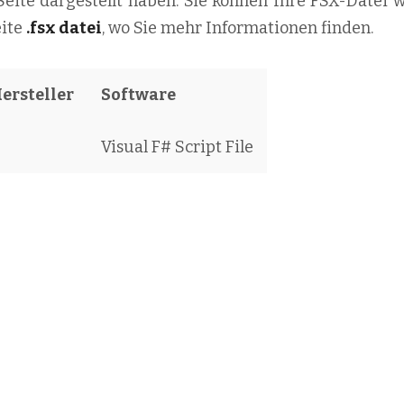
 Seite dargestellt haben. Sie können Ihre FSX-Datei 
eite
.fsx datei
, wo Sie mehr Informationen finden.
Hersteller
Software
Visual F# Script File