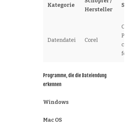
Schöpfer /
Kategorie
Sof
Hersteller
Core
Para
Datendatei
Corel
com
form
Programme, die die Dateiendung
erkennen
Windows
Mac OS