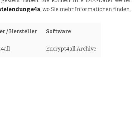
rgestellt haben. Sie können Ihre E4A-Datei weiter 
ateiendung e4a
, wo Sie mehr Informationen finden.
r / Hersteller
Software
4all
Encrypt4all Archive