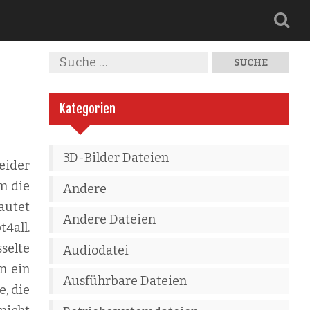
Kategorien
3D-Bilder Dateien
eider
m die
Andere
autet
Andere Dateien
t4all.
selte
Audiodatei
n ein
Ausführbare Dateien
e, die