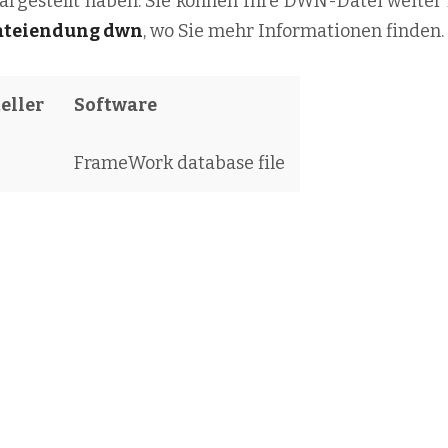
dargestellt haben. Sie können Ihre DWN-Datei weiter 
ateiendung dwn
, wo Sie mehr Informationen finden.
eller
Software
FrameWork database file