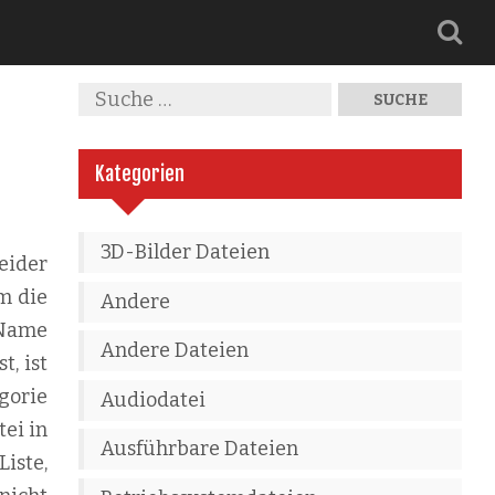
Kategorien
3D-Bilder Dateien
eider
m die
Andere
 Name
Andere Dateien
t, ist
gorie
Audiodatei
ei in
Ausführbare Dateien
Liste,