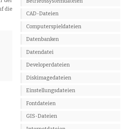
l der
Betriebssystemdateien
f die
CAD-Dateien
Computerspieldateien
Datenbanken
Datendatei
Developerdateien
Diskimagedateien
Einstellungsdateien
Fontdateien
GIS-Dateien
Internetdateien