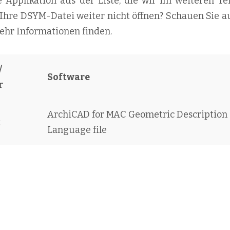
e Applikation aus der Liste, die wir im weiteren Tei
 Ihre DSYM-Datei weiter nicht öffnen? Schauen Sie au
mehr Informationen finden.
/
Software
r
ArchiCAD for MAC Geometric Description
t
Language file