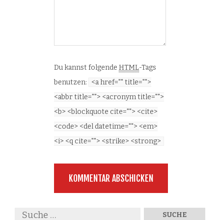
Du kannst folgende
HTML
-Tags
benutzen:
<a href="" title="">
<abbr title=""> <acronym title="">
<b> <blockquote cite=""> <cite>
<code> <del datetime=""> <em>
<i> <q cite=""> <strike> <strong>