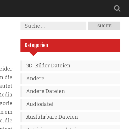
Kategorien
3D-Bilder Dateien
eider
m die
Andere
autet
Andere Dateien
 Media
gorie
Audiodatei
n ein
Ausführbare Dateien
e, die