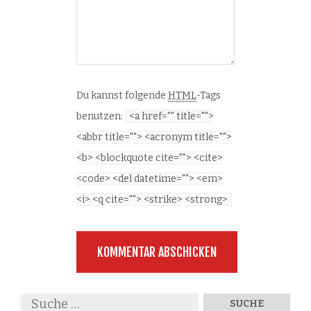
Du kannst folgende
HTML
-Tags
benutzen:
<a href="" title="">
<abbr title=""> <acronym title="">
<b> <blockquote cite=""> <cite>
<code> <del datetime=""> <em>
<i> <q cite=""> <strike> <strong>