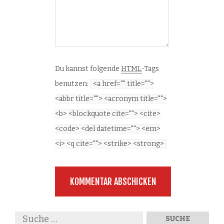
Du kannst folgende
HTML
-Tags
benutzen:
<a href="" title="">
<abbr title=""> <acronym title="">
<b> <blockquote cite=""> <cite>
<code> <del datetime=""> <em>
<i> <q cite=""> <strike> <strong>