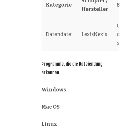
Schöpfer /
Kategorie
Sof
Hersteller
Cas
Datendatei
LexisNexis
case
scrip
Programme, die die Dateiendung
erkennen
Windows
Mac OS
Linux