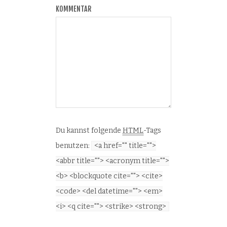
KOMMENTAR
Du kannst folgende
HTML
-Tags
benutzen:
<a href="" title="">
<abbr title=""> <acronym title="">
<b> <blockquote cite=""> <cite>
<code> <del datetime=""> <em>
<i> <q cite=""> <strike> <strong>