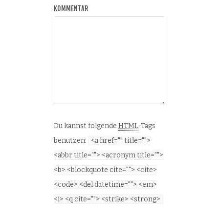
KOMMENTAR
Du kannst folgende
HTML
-Tags
benutzen:
<a href="" title="">
<abbr title=""> <acronym title="">
<b> <blockquote cite=""> <cite>
<code> <del datetime=""> <em>
<i> <q cite=""> <strike> <strong>