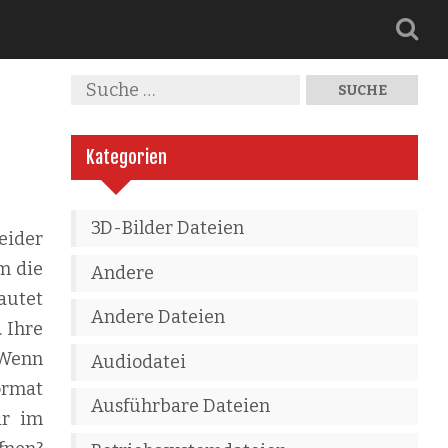
Kategorien
3D-Bilder Dateien
eider
m die
Andere
autet
Andere Dateien
. Ihre
 Wenn
Audiodatei
ormat
Ausführbare Dateien
ir im