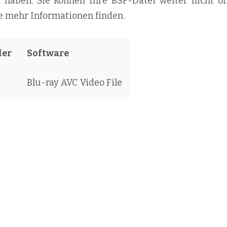
lt haben. Sie können Ihre BSF-Datei weiter nicht öf
ie mehr Informationen finden.
ler
Software
Blu-ray AVC Video File